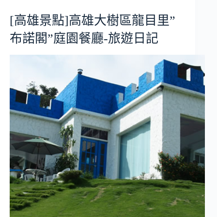
[高雄景點]高雄大樹區龍目里”
布諾閣”庭園餐廳-旅遊日記