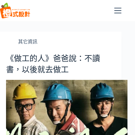
跳
至
主
要
內
容
其它資訊
《做工的人》爸爸說：不讀
書，以後就去做工