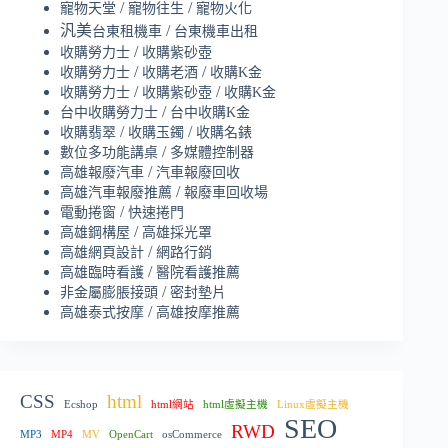
/
/
寵物天堂
寵物往生
寵物火化
汎美
/
台東租機車
台東機車出租
/
收購勞力士
收購紫砂壺
/
/
收購勞力士
收購老酒
收購K金
/
/
收購勞力士
收購紫砂壺
收購K金
/
台中收購勞力士
台中收購K金
/
/
收購翡翠
收購玉鐲
收購名錶
/
數位多功能講桌
多媒體控制器
/
高雄報廢汽車
汽車報廢回收
/
高雄汽車報廢推薦
報廢車回收場
/
電動捲窗
快速捲門
/
高雄鋼構屋
高雄採光罩
/
高雄網頁設計
網路行銷
/
高雄臨時看護
醫院看護推薦
/
非金屬膨脹接頭
密封墊片
/
高雄泰式按摩
高雄按摩推薦
CSS
html
Ecshop
html網站
html虛擬主機
Linux虛擬主機
SEO
RWD
MP3
MP4
MV
OpenCart
osCommerce