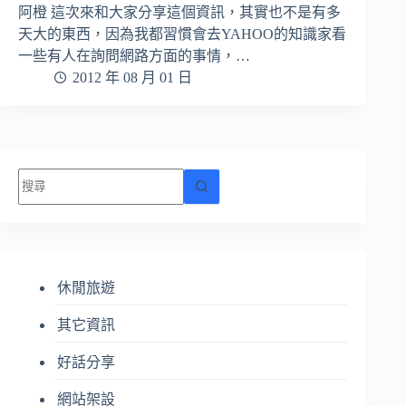
阿橙 這次來和大家分享這個資訊，其實也不是有多
天大的東西，因為我都習慣會去YAHOO的知識家看
一些有人在詢問網路方面的事情，…
2012 年 08 月 01 日
找
不
到
符
合
休閒旅遊
條
件
其它資訊
的
結
好話分享
果
網站架設