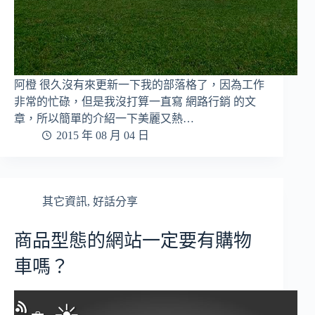
阿橙 很久沒有來更新一下我的部落格了，因為工作
非常的忙碌，但是我沒打算一直寫 網路行銷 的文
章，所以簡單的介紹一下美麗又熱…
2015 年 08 月 04 日
其它資訊
,
好話分享
商品型態的網站一定要有購物
車嗎？