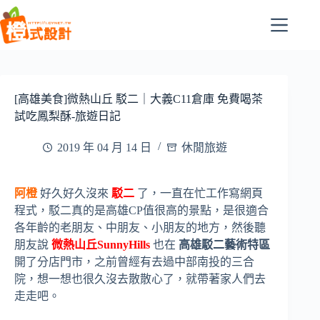
跳
至
主
要
內
容
[高雄美食]微熱山丘 駁二｜大義C11倉庫 免費喝茶
試吃鳳梨酥-旅遊日記
2019 年 04 月 14 日
休閒旅遊
阿橙
好久好久沒來
駁二
了，一直在忙工作寫網頁
程式，駁二真的是高雄CP值很高的景點，是很適合
各年齡的老朋友、中朋友、小朋友的地方，然後聽
朋友說
微熱山丘SunnyHills
也在
高雄駁二藝術特區
開了分店門市，之前曾經有去過中部南投的三合
院，想一想也很久沒去散散心了，就帶著家人們去
走走吧。