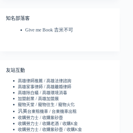
知名部落客
Give me Book 吉米不可
友站互動
/
高雄律師推薦
高雄法律諮詢
/
高雄家事律師
高雄離婚律師
/
高雄除白蟻
高雄環境消毒
/
加盟創業
高雄加盟展
/
/
寵物天堂
寵物往生
寵物火化
汎美
/
台東租機車
台東機車出租
/
收購勞力士
收購紫砂壺
/
/
收購勞力士
收購老酒
收購K金
/
/
收購勞力士
收購紫砂壺
收購K金