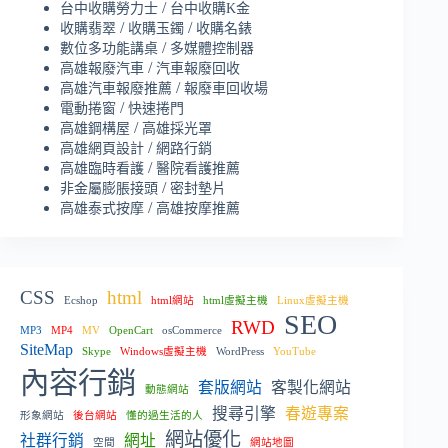
/
台中收購勞力士
台中收購K金
/
/
收購翡翠
收購玉鐲
收購名錶
/
數位多功能講桌
多媒體控制器
/
高雄報廢汽車
汽車報廢回收
/
高雄汽車報廢推薦
報廢車回收場
/
電動捲窗
快速捲門
/
高雄鋼構屋
高雄採光罩
/
高雄網頁設計
網路行銷
/
高雄臨時看護
醫院看護推薦
/
非金屬膨脹接頭
密封墊片
/
高雄泰式按摩
高雄按摩推薦
CSS
html
Ecshop
html網站
html虛擬主機
Linux虛擬主機
SEO
RWD
MP3
MP4
MV
OpenCart
osCommerce
SiteMap
Skype
Windows虛擬主機
WordPress
YouTube
內容行銷
套版網站
客製化網站
動態網站
搜尋引擎
春遊專案
形象網站
後台網站
懂的過生活的人
網站優化
社群行銷
網址
空間
網站地圖