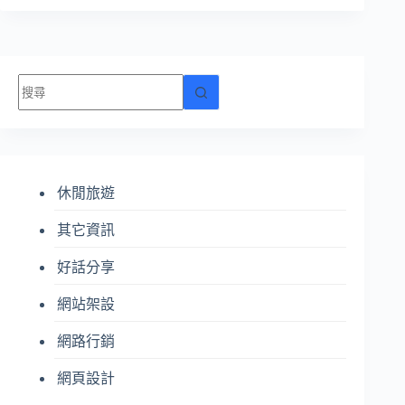
找
不
到
符
合
休閒旅遊
條
件
其它資訊
的
結
好話分享
果
網站架設
網路行銷
網頁設計