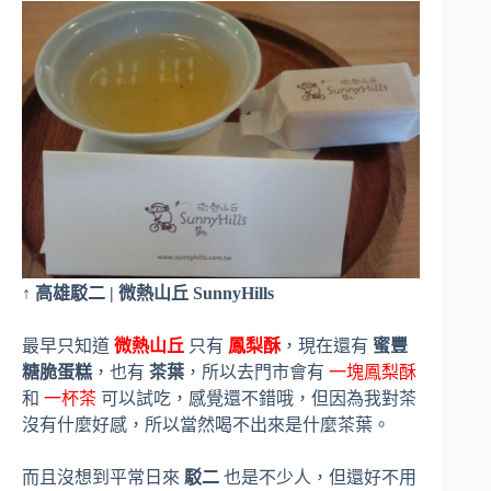
↑ 高雄駁二 | 微熱山丘 SunnyHills
最早只知道
微熱山丘
只有
鳳梨酥
，現在還有
蜜豐
糖脆蛋糕
，也有
茶葉
，所以去門市會有
一塊鳳梨酥
和
一杯茶
可以試吃，感覺還不錯哦，但因為我對茶
沒有什麼好感，所以當然喝不出來是什麼茶葉。
而且沒想到平常日來
駁二
也是不少人，但還好不用