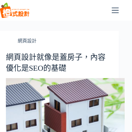
跳
至
主
要
內
容
網頁設計
網頁設計就像是蓋房子，內容
優化是SEO的基礎