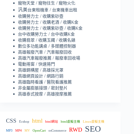
/
/
寵物天堂
寵物往生
寵物火化
汎美
/
台東租機車
台東機車出租
/
收購勞力士
收購紫砂壺
/
/
收購勞力士
收購老酒
收購K金
/
/
收購勞力士
收購紫砂壺
收購K金
/
台中收購勞力士
台中收購K金
/
/
收購翡翠
收購玉鐲
收購名錶
/
數位多功能講桌
多媒體控制器
/
高雄報廢汽車
汽車報廢回收
/
高雄汽車報廢推薦
報廢車回收場
/
電動捲窗
快速捲門
/
高雄鋼構屋
高雄採光罩
/
高雄網頁設計
網路行銷
/
高雄臨時看護
醫院看護推薦
/
非金屬膨脹接頭
密封墊片
/
高雄泰式按摩
高雄按摩推薦
CSS
html
Ecshop
html網站
html虛擬主機
Linux虛擬主機
SEO
RWD
MP3
MP4
MV
OpenCart
osCommerce