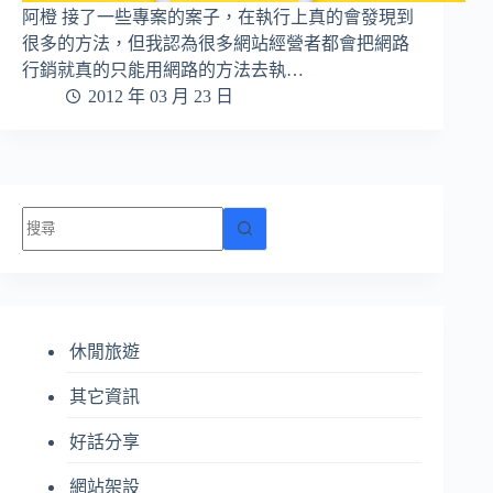
阿橙 接了一些專案的案子，在執行上真的會發現到
很多的方法，但我認為很多網站經營者都會把網路
行銷就真的只能用網路的方法去執…
2012 年 03 月 23 日
找
不
到
符
合
休閒旅遊
條
件
其它資訊
的
結
好話分享
果
網站架設