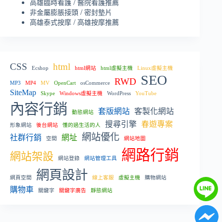
/
高雄臨時看護
醫院看護推薦
/
非金屬膨脹接頭
密封墊片
/
高雄泰式按摩
高雄按摩推薦
CSS
html
Ecshop
html網站
html虛擬主機
Linux虛擬主機
SEO
RWD
MP3
MP4
MV
OpenCart
osCommerce
SiteMap
Skype
Windows虛擬主機
WordPress
YouTube
內容行銷
套版網站
客製化網站
動態網站
搜尋引擎
春遊專案
形象網站
後台網站
懂的過生活的人
網站優化
社群行銷
網址
空間
網站地圖
網路行銷
網站架設
網站登錄
網站管理工具
網頁設計
網頁空間
線上客服
虛擬主機
購物網站
購物車
關鍵字
關鍵字廣告
靜態網站