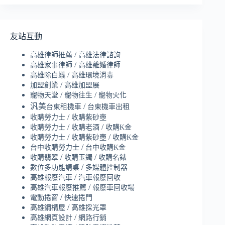
友站互動
/
高雄律師推薦
高雄法律諮詢
/
高雄家事律師
高雄離婚律師
/
高雄除白蟻
高雄環境消毒
/
加盟創業
高雄加盟展
/
/
寵物天堂
寵物往生
寵物火化
汎美
/
台東租機車
台東機車出租
/
收購勞力士
收購紫砂壺
/
/
收購勞力士
收購老酒
收購K金
/
/
收購勞力士
收購紫砂壺
收購K金
/
台中收購勞力士
台中收購K金
/
/
收購翡翠
收購玉鐲
收購名錶
/
數位多功能講桌
多媒體控制器
/
高雄報廢汽車
汽車報廢回收
/
高雄汽車報廢推薦
報廢車回收場
/
電動捲窗
快速捲門
/
高雄鋼構屋
高雄採光罩
/
高雄網頁設計
網路行銷