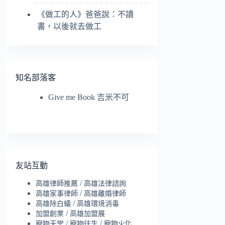
《做工的人》爸爸說：不讀
書，以後就去做工
知名部落客
Give me Book 吉米不可
友站互動
/
高雄律師推薦
高雄法律諮詢
/
高雄家事律師
高雄離婚律師
/
高雄除白蟻
高雄環境消毒
/
加盟創業
高雄加盟展
/
/
寵物天堂
寵物往生
寵物火化