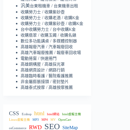
汎美
/
台東租機車
台東機車出租
/
收購勞力士
收購紫砂壺
/
/
收購勞力士
收購老酒
收購K金
/
/
收購勞力士
收購紫砂壺
收購K金
/
台中收購勞力士
台中收購K金
/
/
收購翡翠
收購玉鐲
收購名錶
/
數位多功能講桌
多媒體控制器
/
高雄報廢汽車
汽車報廢回收
/
高雄汽車報廢推薦
報廢車回收場
/
電動捲窗
快速捲門
/
高雄鋼構屋
高雄採光罩
/
高雄網頁設計
網路行銷
/
高雄臨時看護
醫院看護推薦
/
非金屬膨脹接頭
密封墊片
/
高雄泰式按摩
高雄按摩推薦
CSS
html
Ecshop
html網站
html虛擬主機
Linux虛擬主機
MP3
MP4
MV
OpenCart
SEO
RWD
SiteMap
osCommerce