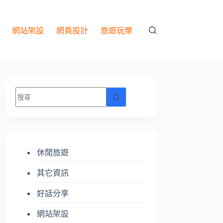
網站架設
網頁設計
旅遊玩樂
找
不
到
符
合
休閒旅遊
條
件
其它資訊
的
結
好話分享
果
網站架設