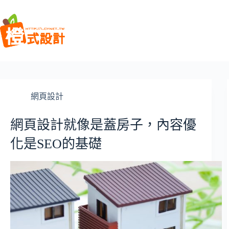
跳
至
主
要
內
容
網頁設計
網頁設計就像是蓋房子，內容優
化是SEO的基礎