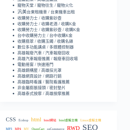
/
/
寵物天堂
寵物往生
寵物火化
汎美
/
台東租機車
台東機車出租
/
收購勞力士
收購紫砂壺
/
/
收購勞力士
收購老酒
收購K金
/
/
收購勞力士
收購紫砂壺
收購K金
/
台中收購勞力士
台中收購K金
/
/
收購翡翠
收購玉鐲
收購名錶
/
數位多功能講桌
多媒體控制器
/
高雄報廢汽車
汽車報廢回收
/
高雄汽車報廢推薦
報廢車回收場
/
電動捲窗
快速捲門
/
高雄鋼構屋
高雄採光罩
/
高雄網頁設計
網路行銷
/
高雄臨時看護
醫院看護推薦
/
非金屬膨脹接頭
密封墊片
/
高雄泰式按摩
高雄按摩推薦
CSS
html
Ecshop
html網站
html虛擬主機
Linux虛擬主機
SEO
RWD
MP3
MP4
MV
OpenCart
osCommerce