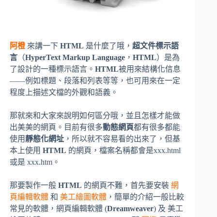
阿橙
來講一下
HTML
是什麼了哦，
超文件標示語
言
（
HyperText Markup Language
，
HTML
）是為
了設計的一種標示語言。
HTML
被用來結構化信息
——例如標題、段落和列表等等，也可用來在一定
程度上描述文檔的外觀和語義。
那就來和大家來說明如何區分哦，並且怎樣才能做
出美美的網頁。目前有很多
動態網頁
都有很多都能
使用
靜態化網址
，所以就不容易看的出來了，但基
本上使用
HTML
的網頁，檔案名稱都會是xxx.html
或是 xxx.htm。
那要製作一般
HTML
的網頁不難，首先要安裝
網
頁編輯軟體
和
美工繪圖軟體
，簡單的介紹一般比較
常見的軟體，網頁編輯軟體 (
Dreamweaver
) 及 美工