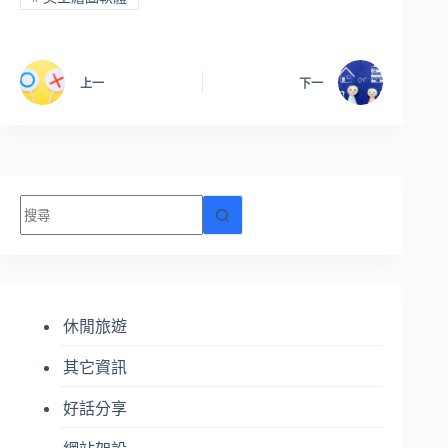
上一
下一
找
不
到
符
合
休閒旅遊
條
件
其它資訊
的
結
好話分享
果