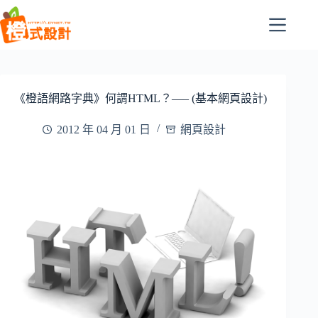
跳
至
主
要
內
容
《橙語網路字典》何謂HTML？—– (基本網頁設計)
2012 年 04 月 01 日
網頁設計