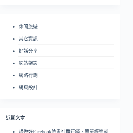
到
符
合
休閒旅遊
條
件
其它資訊
的
結
好話分享
果
網站架設
網路行銷
網頁設計
近期文章
想做好Facebook臉書社群行銷，簡單經營就