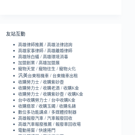
友站互動
/
高雄律師推薦
高雄法律諮詢
/
高雄家事律師
高雄離婚律師
/
高雄除白蟻
高雄環境消毒
/
加盟創業
高雄加盟展
/
/
寵物天堂
寵物往生
寵物火化
汎美
/
台東租機車
台東機車出租
/
收購勞力士
收購紫砂壺
/
/
收購勞力士
收購老酒
收購K金
/
/
收購勞力士
收購紫砂壺
收購K金
/
台中收購勞力士
台中收購K金
/
/
收購翡翠
收購玉鐲
收購名錶
/
數位多功能講桌
多媒體控制器
/
高雄報廢汽車
汽車報廢回收
/
高雄汽車報廢推薦
報廢車回收場
/
電動捲窗
快速捲門