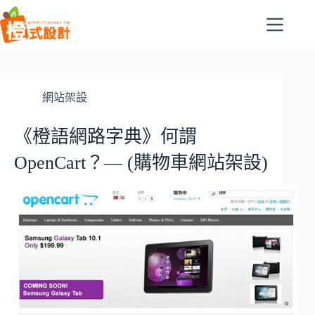
跳
至
主
要
內
容
網站架設
《橙語網路字典》何謂
OpenCart？— (購物車網站架設)