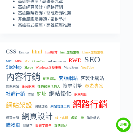
/
高雄鋼構屋
高雄採光罩
/
高雄網頁設計
網路行銷
/
高雄臨時看護
醫院看護推薦
/
非金屬膨脹接頭
密封墊片
/
高雄泰式按摩
高雄按摩推薦
CSS
html
Ecshop
html網站
html虛擬主機
Linux虛擬主機
SEO
RWD
MP3
MP4
MV
OpenCart
osCommerce
SiteMap
Skype
Windows虛擬主機
WordPress
YouTube
內容行銷
套版網站
客製化網站
動態網站
搜尋引擎
春遊專案
形象網站
後台網站
懂的過生活的人
網站優化
社群行銷
網址
空間
網站地圖
網路行銷
網站架設
網站登錄
網站管理工具
網頁設計
網頁空間
線上客服
虛擬主機
購物網站
購物車
關鍵字
關鍵字廣告
靜態網站