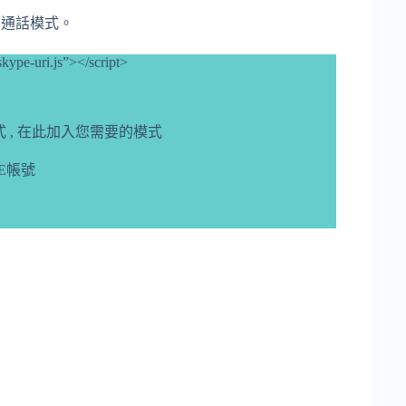
聊天和通話模式。
skype-uri.js”></script>
 , 在此加入您需要的模式
PE帳號