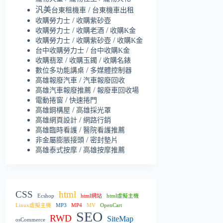
汎美
/
台東租機車
台東機車出租
/
收購勞力士
收購紫砂壺
/
/
收購勞力士
收購老酒
收購K金
/
/
收購勞力士
收購紫砂壺
收購K金
/
台中收購勞力士
台中收購K金
/
/
收購翡翠
收購玉鐲
收購名錶
/
數位多功能講桌
多媒體控制器
/
高雄報廢汽車
汽車報廢回收
/
高雄汽車報廢推薦
報廢車回收場
/
電動捲窗
快速捲門
/
高雄鋼構屋
高雄採光罩
/
高雄網頁設計
網路行銷
/
高雄臨時看護
醫院看護推薦
/
非金屬膨脹接頭
密封墊片
/
高雄泰式按摩
高雄按摩推薦
CSS
html
Ecshop
html網站
html虛擬主機
Linux虛擬主機
MP3
MP4
MV
OpenCart
SEO
RWD
SiteMap
osCommerce