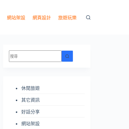
網站架設
網頁設計
旅遊玩樂
找
不
到
符
合
休閒旅遊
條
件
其它資訊
的
結
好話分享
果
網站架設