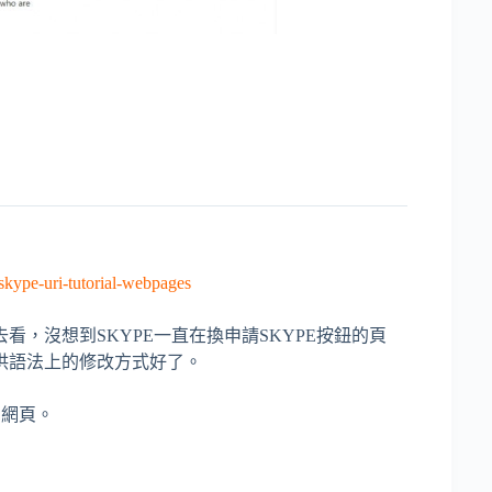
/skype-uri-tutorial-webpages
，沒想到SKYPE一直在換申請SKYPE按鈕的頁
供語法上的修改方式好了。
的網頁。
。