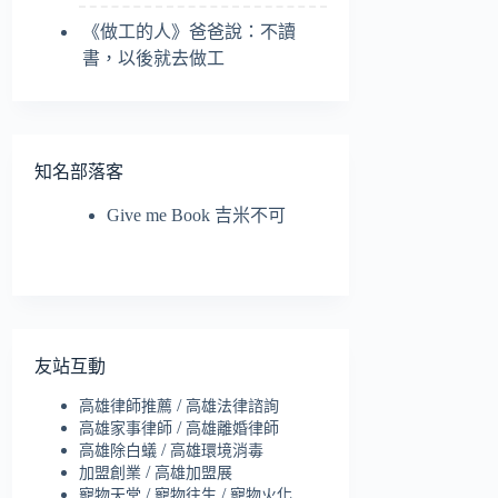
《做工的人》爸爸說：不讀
書，以後就去做工
知名部落客
Give me Book 吉米不可
友站互動
/
高雄律師推薦
高雄法律諮詢
/
高雄家事律師
高雄離婚律師
/
高雄除白蟻
高雄環境消毒
/
加盟創業
高雄加盟展
/
/
寵物天堂
寵物往生
寵物火化