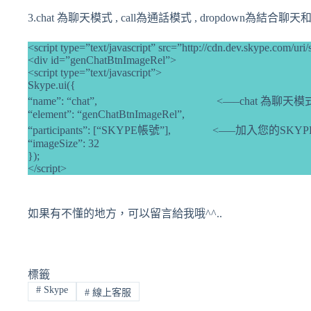
3.chat 為聊天模式 , call為通話模式 , dropdown為結合
<script type=”text/javascript” src=”http://cdn.dev.skype.com/uri/
<div id=”genChatBtnImageRel”>
<script type=”text/javascript”>
Skype.ui({
“name”: “chat”, <—–chat 為聊天模式
“element”: “genChatBtnImageRel”,
“participants”: [“SKYPE帳號”], <—–加入您的SKY
“imageSize”: 32
});
</script>
如果有不懂的地方，可以留言給我哦^^..
標籤
#
Skype
#
線上客服