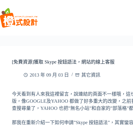
跳
至
主
要
內
容
[免費資源]獲取 Skype 按鈕語法，網站的線上客服
2013 年 09 月 03 日
其它資訊
今天看到有人來我這裡留言，說連結的頁面不一樣哦，這
版，像GOOGLE及YAHOO 都做了好多重大的改變，之前我都會去看
查搜尋量了，YAHOO 也把”無名小站”和自家的”部落格”都
那我在重新介紹一下如何申請”Skype 按鈕語法”，其