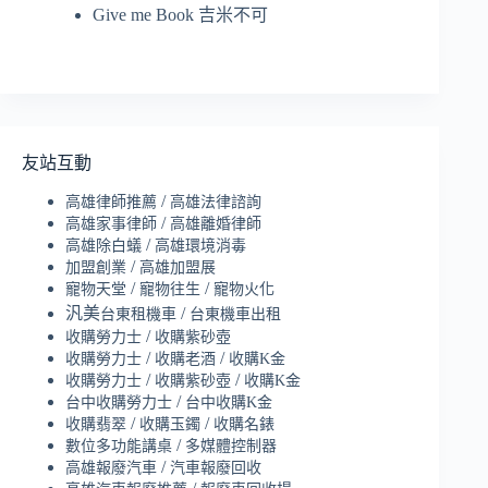
Give me Book 吉米不可
友站互動
/
高雄律師推薦
高雄法律諮詢
/
高雄家事律師
高雄離婚律師
/
高雄除白蟻
高雄環境消毒
/
加盟創業
高雄加盟展
/
/
寵物天堂
寵物往生
寵物火化
汎美
/
台東租機車
台東機車出租
/
收購勞力士
收購紫砂壺
/
/
收購勞力士
收購老酒
收購K金
/
/
收購勞力士
收購紫砂壺
收購K金
/
台中收購勞力士
台中收購K金
/
/
收購翡翠
收購玉鐲
收購名錶
/
數位多功能講桌
多媒體控制器
/
高雄報廢汽車
汽車報廢回收