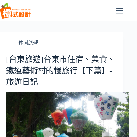
跳
至
主
要
內
容
休閒旅遊
[台東旅遊]台東市住宿、美食、
鐵道藝術村的慢旅行【下篇】-
旅遊日記