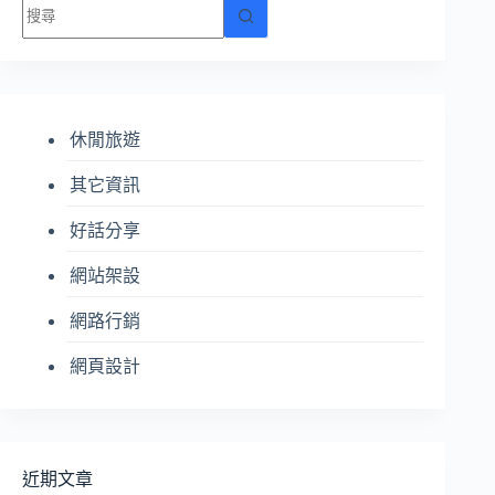
找
不
到
符
合
休閒旅遊
條
件
其它資訊
的
結
好話分享
果
網站架設
網路行銷
網頁設計
近期文章