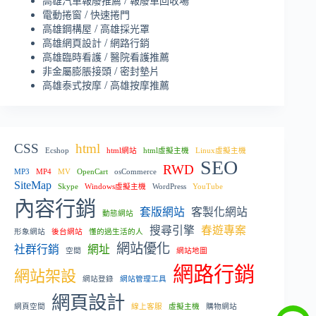
/
高雄汽車報廢推薦
報廢車回收場
/
電動捲窗
快速捲門
/
高雄鋼構屋
高雄採光罩
/
高雄網頁設計
網路行銷
/
高雄臨時看護
醫院看護推薦
/
非金屬膨脹接頭
密封墊片
/
高雄泰式按摩
高雄按摩推薦
CSS
html
Ecshop
html網站
html虛擬主機
Linux虛擬主機
SEO
RWD
MP3
MP4
MV
OpenCart
osCommerce
SiteMap
Skype
Windows虛擬主機
WordPress
YouTube
內容行銷
套版網站
客製化網站
動態網站
搜尋引擎
春遊專案
形象網站
後台網站
懂的過生活的人
網站優化
社群行銷
網址
空間
網站地圖
網路行銷
網站架設
網站登錄
網站管理工具
網頁設計
網頁空間
線上客服
虛擬主機
購物網站