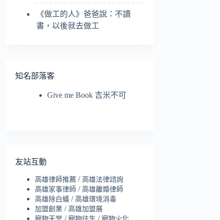
《做工的人》爸爸說：不讀
書，以後就去做工
知名部落客
Give me Book 吉米不可
友站互動
/
高雄律師推薦
高雄法律諮詢
/
高雄家事律師
高雄離婚律師
/
高雄除白蟻
高雄環境消毒
/
加盟創業
高雄加盟展
/
/
寵物天堂
寵物往生
寵物火化