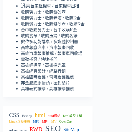
汎美
/
台東租機車
台東機車出租
/
收購勞力士
收購紫砂壺
/
/
收購勞力士
收購老酒
收購K金
/
/
收購勞力士
收購紫砂壺
收購K金
/
台中收購勞力士
台中收購K金
/
/
收購翡翠
收購玉鐲
收購名錶
/
數位多功能講桌
多媒體控制器
/
高雄報廢汽車
汽車報廢回收
/
高雄汽車報廢推薦
報廢車回收場
/
電動捲窗
快速捲門
/
高雄鋼構屋
高雄採光罩
/
高雄網頁設計
網路行銷
/
高雄臨時看護
醫院看護推薦
/
非金屬膨脹接頭
密封墊片
/
高雄泰式按摩
高雄按摩推薦
CSS
html
Ecshop
html網站
html虛擬主機
Linux虛擬主機
MP3
MP4
MV
OpenCart
SEO
RWD
SiteMap
osCommerce