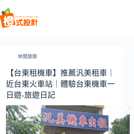
跳
至
主
要
內
容
休閒旅遊
【台東租機車】推薦汎美租車｜
近台東火車站｜體驗台東機車一
日遊-旅遊日記