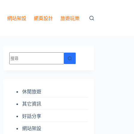
網站架設
網頁設計
旅遊玩樂
找
不
到
符
合
休閒旅遊
條
件
其它資訊
的
結
好話分享
果
網站架設