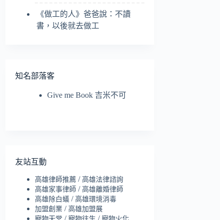
《做工的人》爸爸說：不讀
書，以後就去做工
知名部落客
Give me Book 吉米不可
友站互動
/
高雄律師推薦
高雄法律諮詢
/
高雄家事律師
高雄離婚律師
/
高雄除白蟻
高雄環境消毒
/
加盟創業
高雄加盟展
/
/
寵物天堂
寵物往生
寵物火化