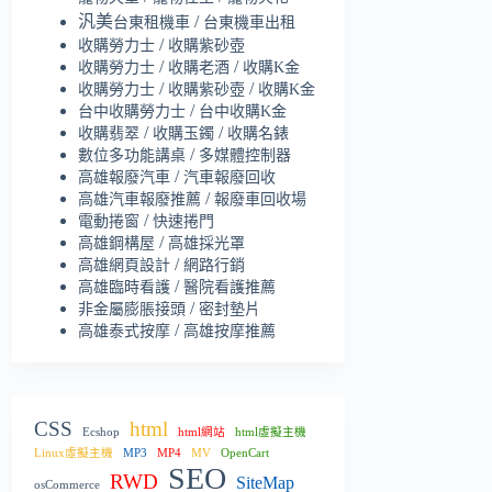
汎美
/
台東租機車
台東機車出租
/
收購勞力士
收購紫砂壺
/
/
收購勞力士
收購老酒
收購K金
/
/
收購勞力士
收購紫砂壺
收購K金
/
台中收購勞力士
台中收購K金
/
/
收購翡翠
收購玉鐲
收購名錶
/
數位多功能講桌
多媒體控制器
/
高雄報廢汽車
汽車報廢回收
/
高雄汽車報廢推薦
報廢車回收場
/
電動捲窗
快速捲門
/
高雄鋼構屋
高雄採光罩
/
高雄網頁設計
網路行銷
/
高雄臨時看護
醫院看護推薦
/
非金屬膨脹接頭
密封墊片
/
高雄泰式按摩
高雄按摩推薦
CSS
html
Ecshop
html網站
html虛擬主機
Linux虛擬主機
MP3
MP4
MV
OpenCart
SEO
RWD
SiteMap
osCommerce