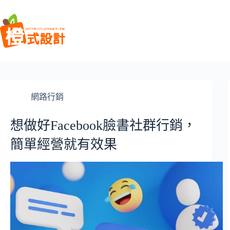
跳
至
主
要
內
容
網路行銷
想做好Facebook臉書社群行銷，
簡單經營就有效果