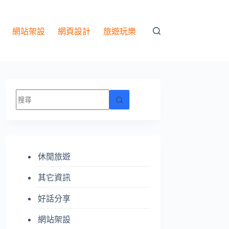
網站架設
網頁設計
旅遊玩樂
找
不
到
符
合
休閒旅遊
條
件
其它資訊
的
結
好話分享
果
網站架設