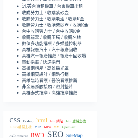
汎美
/
台東租機車
台東機車出租
/
收購勞力士
收購紫砂壺
/
/
收購勞力士
收購老酒
收購K金
/
/
收購勞力士
收購紫砂壺
收購K金
/
台中收購勞力士
台中收購K金
/
/
收購翡翠
收購玉鐲
收購名錶
/
數位多功能講桌
多媒體控制器
/
高雄報廢汽車
汽車報廢回收
/
高雄汽車報廢推薦
報廢車回收場
/
電動捲窗
快速捲門
/
高雄鋼構屋
高雄採光罩
/
高雄網頁設計
網路行銷
/
高雄臨時看護
醫院看護推薦
/
非金屬膨脹接頭
密封墊片
/
高雄泰式按摩
高雄按摩推薦
CSS
html
Ecshop
html網站
html虛擬主機
Linux虛擬主機
MP3
MP4
MV
OpenCart
SEO
RWD
SiteMap
osCommerce