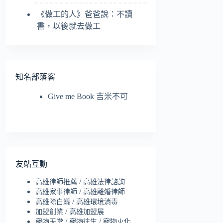
《做工的人》爸爸說：不讀
書，以後就去做工
知名部落客
Give me Book 吉米不可
友站互動
/
高雄律師推薦
高雄法律諮詢
/
高雄家事律師
高雄離婚律師
/
高雄除白蟻
高雄環境消毒
/
加盟創業
高雄加盟展
/
/
寵物天堂
寵物往生
寵物火化