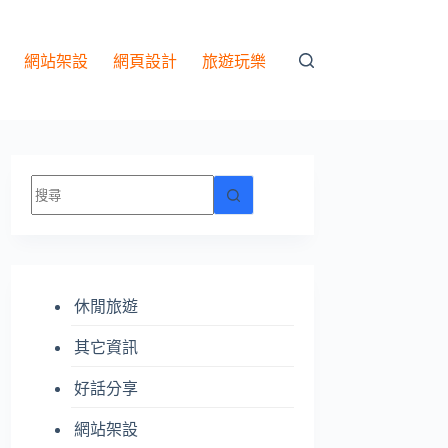
網站架設
網頁設計
旅遊玩樂
找
不
到
符
合
休閒旅遊
條
件
其它資訊
的
結
好話分享
果
網站架設