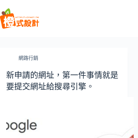
跳
至
主
要
內
容
網路行銷
新申請的網址，第一件事情就是
要提交網址給搜尋引擎。