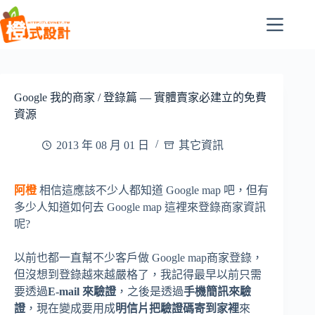
跳
至
主
要
內
容
Google 我的商家 / 登錄篇 — 實體賣家必建立的免費
資源
2013 年 08 月 01 日
其它資訊
阿橙
相信這應該不少人都知道 Google map 吧，但有
多少人知道如何去 Google map 這裡來登錄商家資訊
呢?
以前也都一直幫不少客戶做 Google map商家登錄，
但沒想到登錄越來越嚴格了，我記得最早以前只需
要透過
E-mail 來驗證
，之後是透過
手機簡訊來驗
證
，現在變成要用成
明信片把驗證碼寄到家裡
來