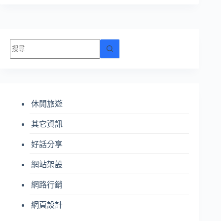
找
不
到
符
合
休閒旅遊
條
件
其它資訊
的
結
好話分享
果
網站架設
網路行銷
網頁設計