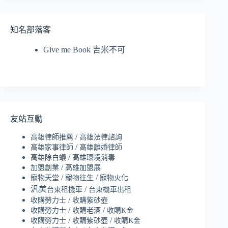
知名部落客
Give me Book 吉米不可
友站互動
/
高雄律師推薦
高雄法律諮詢
/
高雄家事律師
高雄離婚律師
/
高雄除白蟻
高雄環境消毒
/
加盟創業
高雄加盟展
/
/
寵物天堂
寵物往生
寵物火化
汎美
/
台東租機車
台東機車出租
/
收購勞力士
收購紫砂壺
/
/
收購勞力士
收購老酒
收購K金
/
/
收購勞力士
收購紫砂壺
收購K金