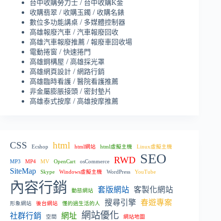
/
台中收購勞力士
台中收購K金
/
/
收購翡翠
收購玉鐲
收購名錶
/
數位多功能講桌
多媒體控制器
/
高雄報廢汽車
汽車報廢回收
/
高雄汽車報廢推薦
報廢車回收場
/
電動捲窗
快速捲門
/
高雄鋼構屋
高雄採光罩
/
高雄網頁設計
網路行銷
/
高雄臨時看護
醫院看護推薦
/
非金屬膨脹接頭
密封墊片
/
高雄泰式按摩
高雄按摩推薦
CSS
html
Ecshop
html網站
html虛擬主機
Linux虛擬主機
SEO
RWD
MP3
MP4
MV
OpenCart
osCommerce
SiteMap
Skype
Windows虛擬主機
WordPress
YouTube
內容行銷
套版網站
客製化網站
動態網站
搜尋引擎
春遊專案
形象網站
後台網站
懂的過生活的人
網站優化
社群行銷
網址
空間
網站地圖